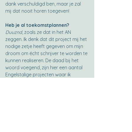
dank verschuldigd ben, maar je zal 
mij dat nooit horen toegeven!
Heb je al toekomstplannen?
Duuznd
, zoals ze dat in het AN 
zeggen. Ik denk dat dit project mij het 
nodige zetje heeft gegeven om mijn 
droom om écht schrijver te worden te 
kunnen realiseren. De daad bij het 
woord voegend, zijn hier een aantal 
Engelstalige projecten waar ik 
concreet mee bezig ben. Allereerst 
een kortverhalenbundel die zich 
afspeelt in mijn eigen dark fantasy 
wereld (waarvoor ik het eerste 
verhaal als een soort teaser hopelijk 
spoedig de wereld in kan werpen). De 
grote opgave om die wereld, die ik 
ondertussen toch al een jaar of 15 