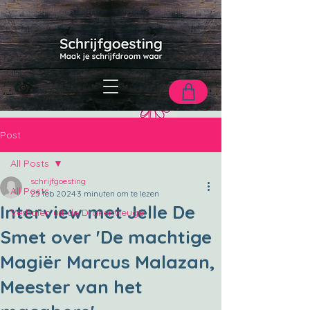
Post
All Posts
schrijfgoesting
All Posts
25 feb 2024
3 minuten om te lezen
Interview met Jelle De
Verhalen uit de Drakenvleugel
Smet over 'De machtige
Magiër Marcus Malazan,
Meester van het