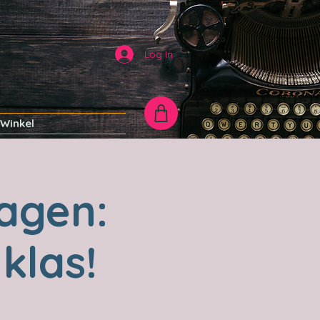
Log In
Winkel
agen:
 klas!