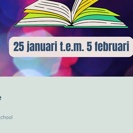
e
school