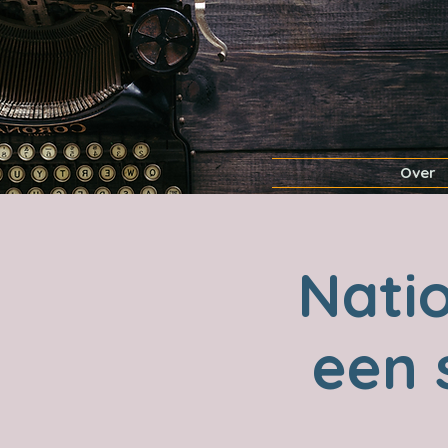
Over
Nati
een s