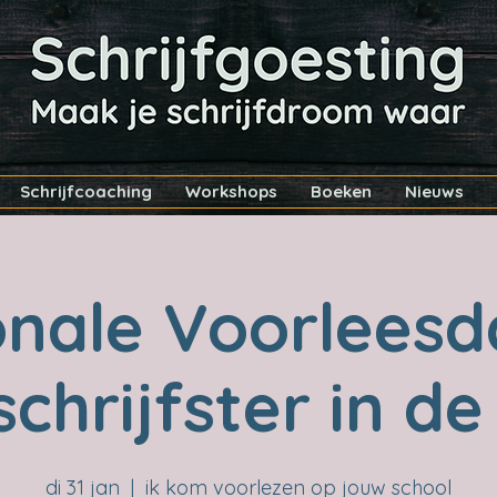
Schrijfcoaching
Workshops
Boeken
Nieuws
onale Voorleesd
chrijfster in de
di 31 jan
  |  
ik kom voorlezen op jouw school