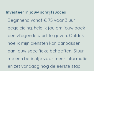
Investeer in jouw schrijfsucces
Beginnend vanaf € 75 voor 3 uur
begeleiding, help ik jou om jouw boek
een vliegende start te geven. Ontdek
hoe ik mijn diensten kan aanpassen
aan jouw specifieke behoeften. Stuur
me een berichtje voor meer informatie
en zet vandaag nog de eerste stap
naar jouw bestseller!
Stuur snel een berichtje om te kijken wat ik voor jou kan betekenen