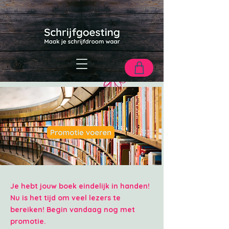
Je hebt jouw boek eindelijk in handen!
Nu is het tijd om veel lezers te
bereiken! Begin vandaag nog met
promotie.