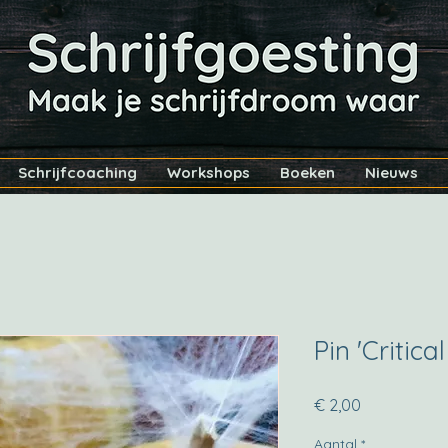
Schrijfcoaching
Workshops
Boeken
Nieuws
Pin 'Critical 
Prijs
€ 2,00
Aantal
*