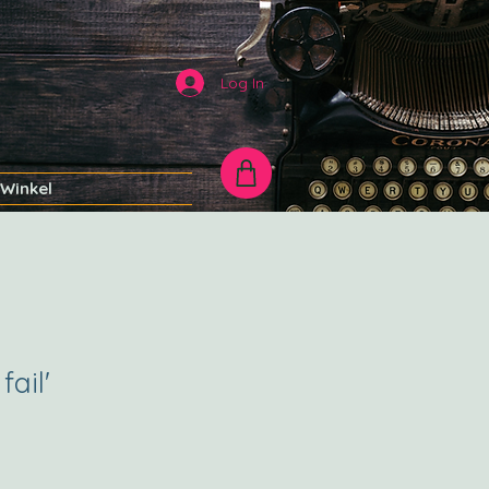
Log In
Winkel
fail'