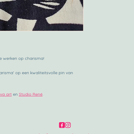
ie werken op charisma!
harisma' op een kwaliteitsvolle pin van
va art
en
Studio René
.