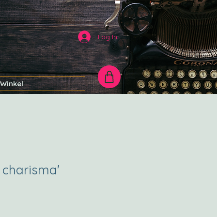
Log In
Winkel
or charisma'