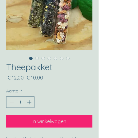
Theepakket
Normale
Verkoopprijs
 € 12,00 
€ 10,00
prijs
Aantal
*
In winkelwagen