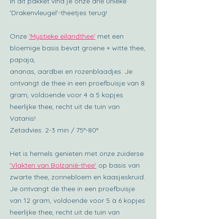
In dit pakket vind je onze drie unieke
'Drakenvleugel'-theetjes terug!
Onze
'Mystieke eilandthee'
met een
bloemige basis bevat groene + witte thee,
papaja,
ananas, aardbei en rozenblaadjes. Je
ontvangt de thee in een proefbuisje van 8
gram, voldoende voor 4 à 5 kopjes
heerlijke thee, recht uit de tuin van
Vatanis!
Zetadvies: 2-3 min / 75°-80°
Het is hemels genieten met onze zuiderse
'Vlakten van Bolzanië-thee'
op basis van
zwarte thee, zonnebloem en kaasjeskruid.
Je ontvangt de thee in een proefbuisje
van 12 gram, voldoende voor 5 à 6 kopjes
heerlijke thee, recht uit de tuin van